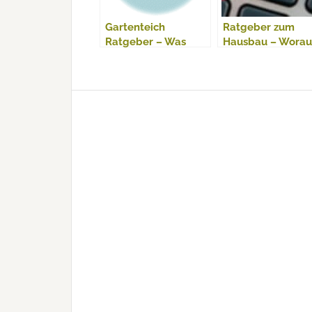
Gartenteich
Ratgeber zum
Ratgeber – Was
Hausbau – Worau
beachten beim
muss man achten
Gartenteich?